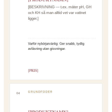
[BESKRIVNING — t.ex. mäter pH, GH
och KH så man alltid vet var vattnet
ligger.]
Varför nybörjarvänlig:
Ger snabb, tydlig
avläsning utan gissningar.
[PRIS]
GRUNDFODER
04
[PRODUKTNAMN]