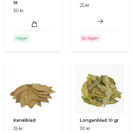
St
25 kr
30 kr
I lager
Ej i lager
Kanelblad
Longanblad 10 gr
35 kr
30 kr