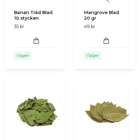
Banan Träd Blad
Mangrove Blad
10 stycken
20 gr
35 kr
49 kr
I lager
I lager