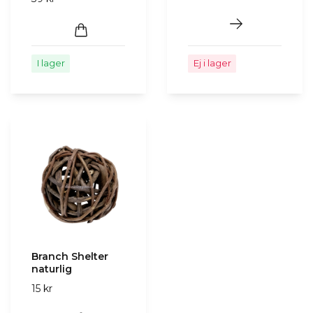
I lager
Ej i lager
Branch Shelter
naturlig
15 kr