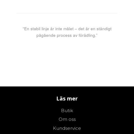
“En stabil linje är inte målet – det är en ständigt
pågående process av förädling.”
Läs mer
Butik
Om oss
Kundservice