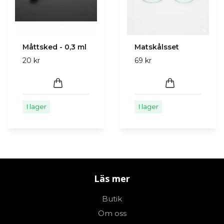
Måttsked - 0,3 ml
Matskålsset
20 kr
69 kr
I lager
I lager
Läs mer
Butik
Om oss