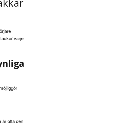
räkkar
örjare
 täcker varje
ynliga
 möjliggör
 är ofta den