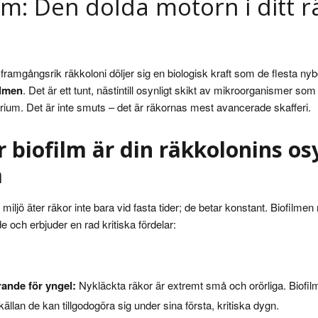
lm: Den dolda motorn i ditt 
ramgångsrik räkkoloni döljer sig en biologisk kraft som de flesta nyb
ilmen
. Det är ett tunt, nästintill osynligt skikt av mikroorganismer som
varium. Det är inte smuts – det är räkornas mest avancerade skafferi.
r biofilm är din räkkolonins os
a
a miljö äter räkor inte bara vid fasta tider; de betar konstant. Biofilmen
e och erbjuder en rad kritiska fördelar:
ande för yngel:
Nykläckta räkor är extremt små och orörliga. Biofilm
ällan de kan tillgodogöra sig under sina första, kritiska dygn.