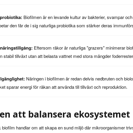
 probiotika:
Biofilmen är en levande kultur av bakterier, svampar och
etar den får de i sig naturliga probiotika som stärker deras immunför
näringstillgång:
Eftersom räkor är naturliga "grazers" minimerar bio
n stabil tillväxt utan att belasta vattnet med stora mängder foderrester
llgänglighet:
Näringen i biofilmen är redan delvis nedbruten och biolo
ket sparar energi för räkan att använda till tillväxt och reproduktion.
en att balansera ekosystemet
ik biofilm handlar om att skapa en sund miljö där mikroorganismer tri