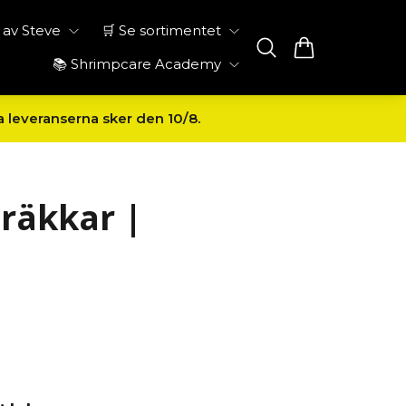
av Steve
🛒 Se sortimentet
📚 Shrimpcare Academy
a leveranserna sker den 10/8.
 räkkar |