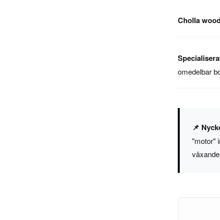
Cholla wood
Specialisera
omedelbar bo
📌 Nycke
"motor" 
växande 