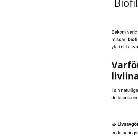
Biofi
Bakom varje f
missar:
biof
yta i ditt ak
Varfö
livlin
I sin naturlig
detta beteend
🥗 Livsavgör
enda näringsk