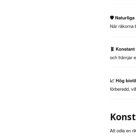
🛡️ Naturliga
När räkorna b
🧬 Konstant 
och främjar e
📈 Hög bioti
förberedd, vil
Konst
Att odla en r