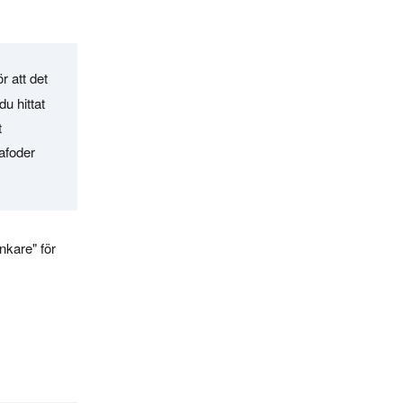
r att det
du hittat
t
rafoder
nkare" för