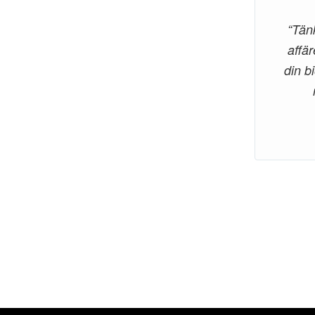
“Tän
affär
din b