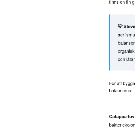
finns en fin 
💡 Steve
ser 'smut
balansen
organisk
och låta 
För att bygg
bakterierna:
Catappa-löv 
bakteriekolon