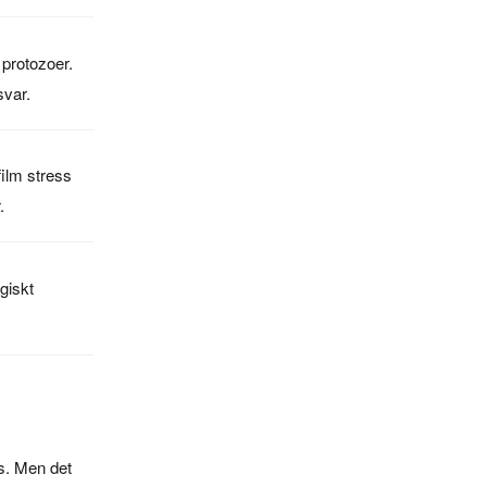
 protozoer.
svar.
film stress
.
giskt
vs. Men det