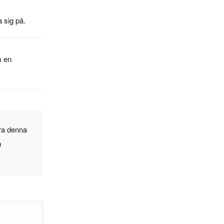
a sig på.
m en
era denna
n