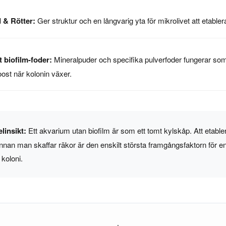
 & Rötter:
Ger struktur och en långvarig yta för mikrolivet att etabler
t biofilm-foder:
Mineralpuder och specifika pulverfoder fungerar so
ost när kolonin växer.
linsikt:
Ett akvarium utan biofilm är som ett tomt kylskåp. Att etabl
innan man skaffar räkor är den enskilt största framgångsfaktorn för e
koloni.