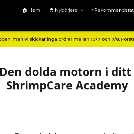
🏠 Hem
🐣 Nybörjare
⭐Rekommenderat 
en, men vi skickar inga ordrar mellan 10/7 och 7/8. Först
 Den dolda motorn i ditt
ShrimpCare Academy