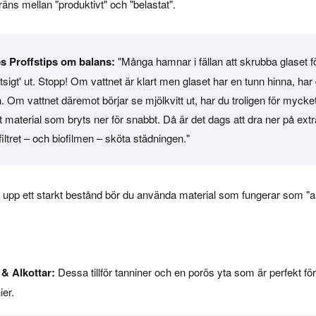
gräns mellan "produktivt" och "belastat".
s Proffstips om balans:
"Många hamnar i fällan att skrubba glaset fö
sigt' ut. Stopp! Om vattnet är klart men glaset har en tunn hinna, har 
. Om vattnet däremot börjar se mjölkvitt ut, har du troligen för mycke
t material som bryts ner för snabbt. Då är det dags att dra ner på ext
filtret – och biofilmen – sköta städningen."
a upp ett starkt bestånd bör du använda material som fungerar som "a
& Alkottar:
Dessa tillför tanniner och en porös yta som är perfekt för
ier.