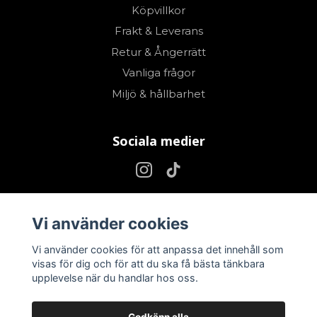
Köpvillkor
Frakt & Leverans
Retur & Ångerrätt
Vanliga frågor
Miljö & hållbarhet
Sociala medier
Vi använder cookies
Nyhetsbrev Expertis, direkt i din inkorg.
Vi använder cookies för att anpassa det innehåll som
Prenumerera
visas för dig och för att du ska få bästa tänkbara
upplevelse när du handlar hos oss.
Godkänn alla