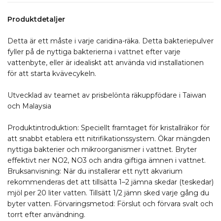
Produktdetaljer
Detta är ett måste i varje caridina-räka. Detta bakteriepulver
fyller på de nyttiga bakterierna i vattnet efter varje
vattenbyte, eller är idealiskt att använda vid installationen
för att starta kvävecykeln.
Utvecklad av teamet av prisbelönta räkuppfödare i Taiwan
och Malaysia
Produktintroduktion: Speciellt framtaget för kristallräkor för
att snabbt etablera ett nitrifikationssystem. Ökar mängden
nyttiga bakterier och mikroorganismer i vattnet. Bryter
effektivt ner NO2, NO3 och andra giftiga ämnen i vattnet.
Bruksanvisning: När du installerar ett nytt akvarium
rekommenderas det att tillsätta 1–2 jämna skedar (teskedar)
mjöl per 20 liter vatten. Tillsätt 1/2 jämn sked varje gång du
byter vatten. Förvaringsmetod: Förslut och förvara svalt och
torrt efter användning.