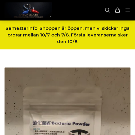
Semesterinfo: Shoppen är öppen, men vi skickar inga
ordrar mellan 10/7 och 7/8. Första leveranserna sker
den 10/8.