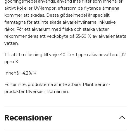
gödningsmedel används, använd inte filter som innehåller
aktivt kol eller UV-lampor, eftersom de flytande ämnena
kommer att skadas. Dessa gödselmedel är speciellt
framtagna för att inte skada akvarieinvånarna, inklusive
räkor. För ett akvarium med friska och starka växter
rekommenderas ett veckobyte på 35-50 % av akvarienätets
vatten.
Tillsätt 1 ml lösning till varje 40 liter 1 ppm akvarievatten: 1,12
ppm K
Innehåll: 4.2% K
Förtär inte, produkterna är inte ätbara! Plant Serum-
produkter tillverkas i Rumänien.
Recensioner