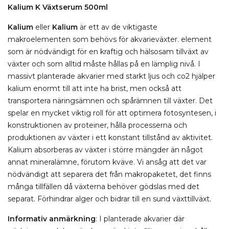
Kalium K Växtserum 500ml
Kalium
eller
Kalium
är ett av de viktigaste
makroelementen som behövs för akvarieväxter. element
som är nödvändigt för en kraftig och hälsosam tillväxt av
växter och som alltid måste hållas på en lämplig nivå. I
massivt planterade akvarier med starkt ljus och co2 hjälper
kalium enormt till att inte ha brist, men också att
transportera näringsämnen och spårämnen till växter. Det
spelar en mycket viktig roll för att optimera fotosyntesen, i
konstruktionen av proteiner, hålla processerna och
produktionen av växter i ett konstant tillstånd av aktivitet.
Kalium absorberas av växter i större mängder än något
annat mineralämne, förutom kväve. Vi ansåg att det var
nödvändigt att separera det från makropaketet, det finns
många tillfällen då växterna behöver gödslas med det
separat. Förhindrar alger och bidrar till en sund växttillväxt.
Informativ anmärkning
: I planterade akvarier där