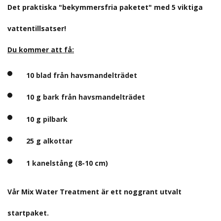
Det praktiska "bekymmersfria paketet" med 5 viktiga
vattentillsatser!
Du kommer att få:
10
blad från havsmandelträdet
10 g
bark från havsmandelträdet
10 g
pilbark
25 g
alkottar
1
kanelstång
(8-10 cm)
Vår Mix Water Treatment är ett noggrant utvalt
startpaket.