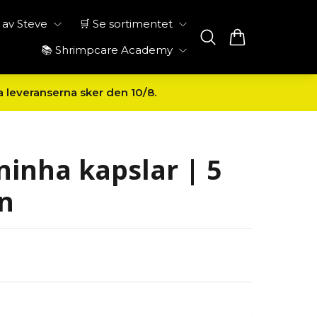
av Steve
🛒 Se sortimentet
📚 Shrimpcare Academy
a leveranserna sker den 10/8.
nha kapslar | 5
n