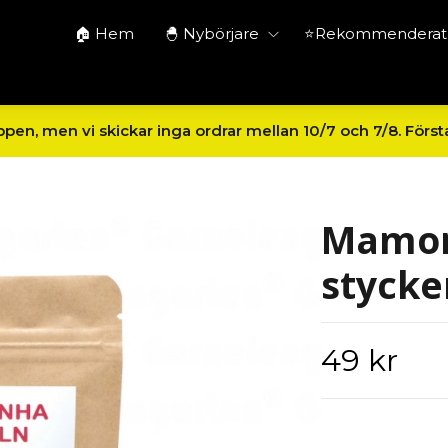
🏠 Hem
🐣 Nybörjare
⭐Rekommenderat 
en, men vi skickar inga ordrar mellan 10/7 och 7/8. Först
Mamoni
stycke
49 kr