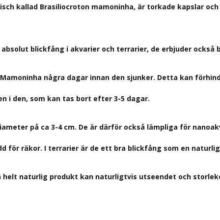
sch kallad Brasiliocroton mamoninha, är torkade kapslar oc
 absolut blickfång i akvarier och terrarier, de erbjuder också
r Mamoninha några dagar innan den sjunker. Detta kan förhin
en i den, som kan tas bort efter 3-5 dagar.
iameter på ca 3-4 cm. De är därför också lämpliga för nanoakv
 för räkor. I terrarier är de ett bra blickfång som en naturli
 helt naturlig produkt kan naturligtvis utseendet och storlek