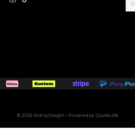
© 2026 ShrimpDelight
–
Powered by Quickbutik