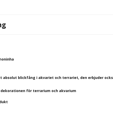
ng
moninha
tt absolut blickfång i akvariet och terrariet, den erbjuder ock
a dekorationen för terrarium och akvarium
dukt