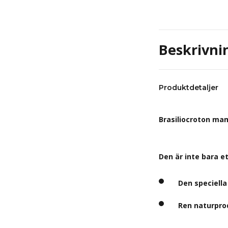
Beskrivni
Produktdetaljer
Brasiliocroton ma
Den är inte bara e
Den speciell
Ren naturpro