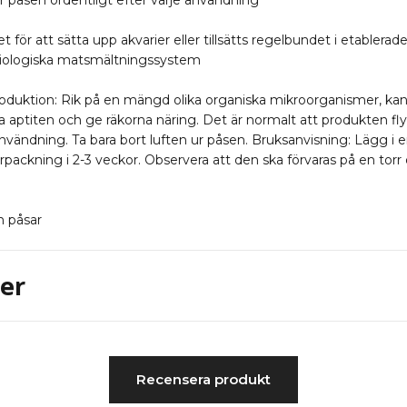
t för att sätta upp akvarier eller tillsätts regelbundet i etablerad
 biologiska matsmältningssystem
oduktion: Rik på en mängd olika organiska mikroorganismer, kan
a aptiten och ge räkorna näring. Det är normalt att produkten flyt
vändning. Ta bara bort luften ur påsen. Bruksanvisning: Lägg i e
packning i 2-3 veckor. Observera att den ska förvaras på en torr o
n påsar
er
Recensera produkt