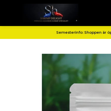
Semesterinfo: Shoppen är öpp