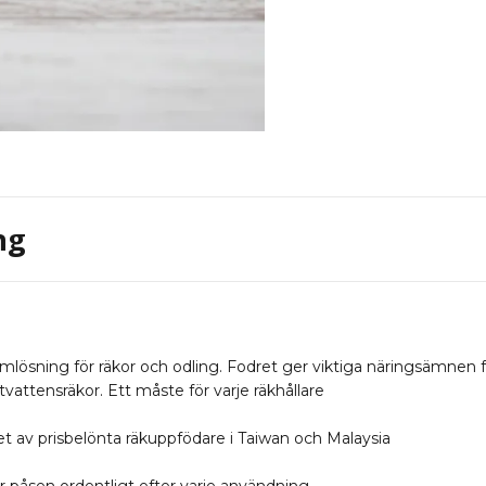
ng
lösning för räkor och odling. Fodret ger viktiga näringsämnen f
ötvattensräkor. Ett måste för varje räkhållare
t av prisbelönta räkuppfödare i Taiwan och Malaysia
er påsen ordentligt efter varje användning