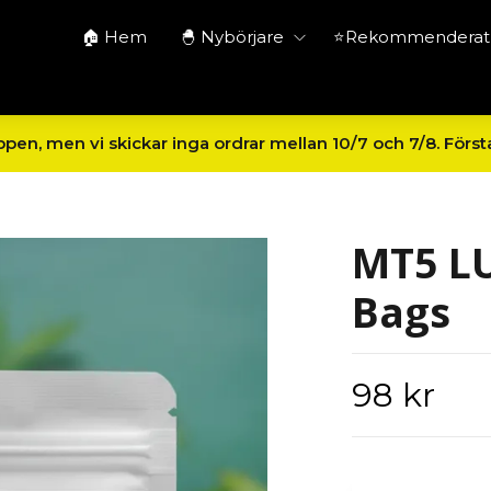
🏠 Hem
🐣 Nybörjare
⭐Rekommenderat 
en, men vi skickar inga ordrar mellan 10/7 och 7/8. Först
MT5 LU
Bags
98 kr