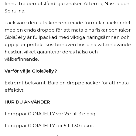
finns i tre oemotståndliga smaker: Artemia, Nässla och
Spirulina.
Tack vare den ultrakoncentrerade formulan räcker det
med en enda droppe för att mata dina fiskar och räkor.
GioiaJelly är fullpackad med viktiga näringsämnen och
uppfyller perfekt kostbehoven hos dina vattenlevande
husdjur, vilket garanterar deras hälsa och
välbefinnande.
Varför välja GioiaJelly?
Extremt bekvämt: Bara en droppe räcker för att mata
effektivt.
HUR DU ANVÄNDER
1 droppar GIOIAJELLY var 2:e till 3:e dag.
1 droppar GIOIAJELLY för 5 till 30 räkor.