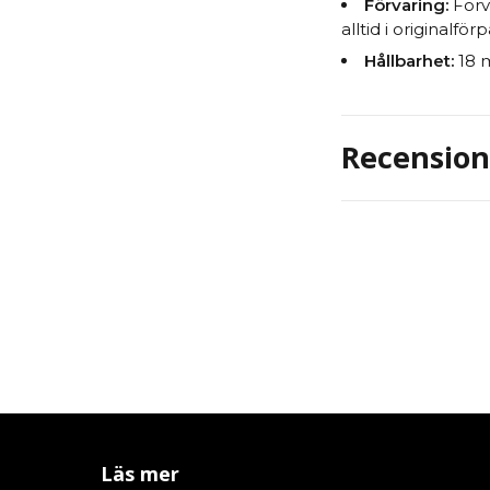
Förvaring:
Förva
alltid i originalfö
Hållbarhet:
18 m
Recension
Läs mer