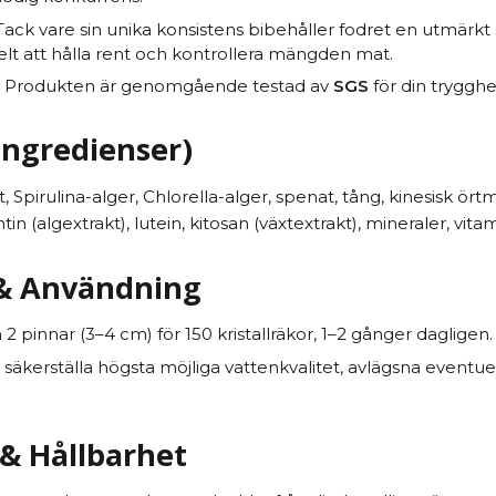
ack vare sin unika konsistens bibehåller fodret en utmärkt st
elt att hålla rent och kontrollera mängden mat.
Produkten är genomgående testad av
SGS
för din trygghe
Ingredienser)
, Spirulina-alger, Chlorella-alger, spenat, tång, kinesisk ör
n (algextrakt), lutein, kitosan (växtextrakt), mineraler, vitam
 & Användning
2 pinnar (3–4 cm) för 150 kristallräkor, 1–2 gånger dagligen.
 säkerställa högsta möjliga vattenkvalitet, avlägsna eventue
 & Hållbarhet