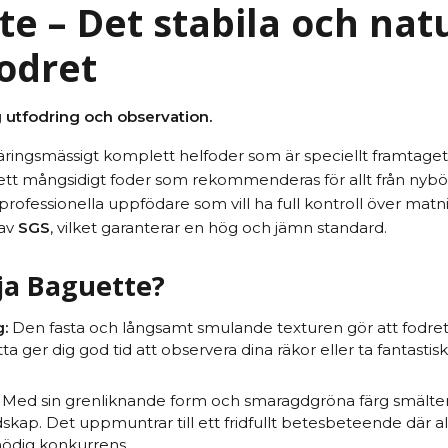
e – Det stabila och nat
odret
g utfodring och observation.
ringsmässigt komplett helfoder som är speciellt framtaget f
r ett mångsidigt foder som rekommenderas för allt från nybö
l professionella uppfödare som vill ha full kontroll över ma
 av
SGS
, vilket garanterar en hög och jämn standard.
lja Baguette?
g:
Den fasta och långsamt smulande texturen gör att fodret 
tta ger dig god tid att observera dina räkor eller ta fantasti
Med sin grenliknande form och smaragdgröna färg smälter B
skap. Det uppmuntrar till ett fridfullt betesbeteende där al
nödig konkurrens.