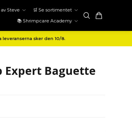
av Steve
🛒 Se sortimentet
📚 Shrimpcare Academy
a leveranserna sker den 10/8.
 Expert Baguette