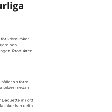
urliga
ör kristallräkor
rjare och
tningen. Produkten
håller sin form
ska bilder medan
aguette in i ditt
la räkor kan delta