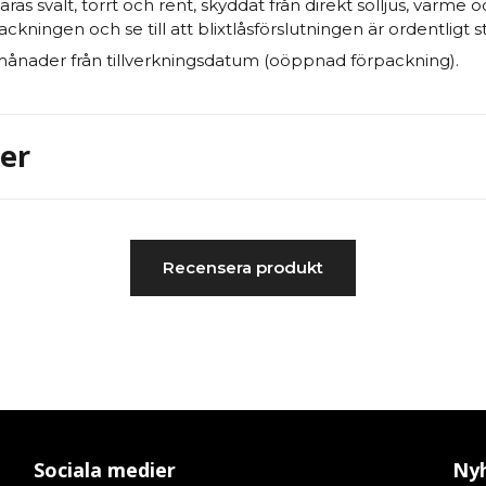
ras svalt, torrt och rent, skyddat från direkt solljus, värme o
rpackningen och se till att blixtlåsförslutningen är ordentligt 
ånader från tillverkningsdatum (oöppnad förpackning).
er
Recensera produkt
Sociala medier
Nyh