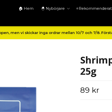
🏠 Hem
🐣 Nybörjare
⭐Rekommenderat 
en, men vi skickar inga ordrar mellan 10/7 och 7/8. Först
Shrimp
25g
89 kr