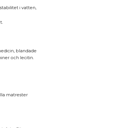
abilitet i vatten,
t.
tmedicin, blandade
iner och lecitin.
lla matrester