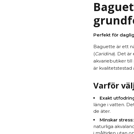
Baguett
grundf
Perfekt för dagli
Baguette är ett nä
(
Caridina
). Det ä
akvariebutiker til
är kvalitetstestad
Varför vä
Exakt utfodrin
länge i vatten. De
de äter.
Minskar stress:
naturliga akvaland
i måltiden utan o